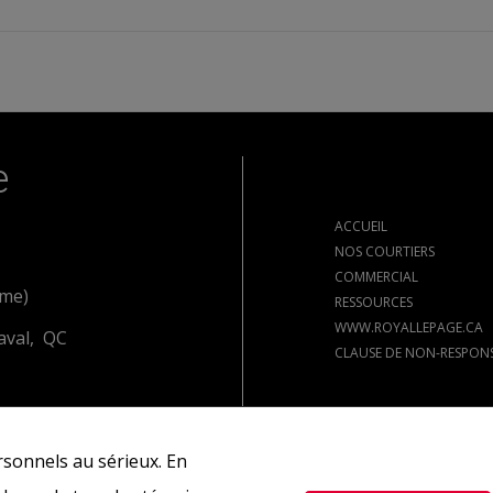
e
ACCUEIL
NOS COURTIERS
COMMERCIAL
ome)
RESSOURCES
WWW.ROYALLEPAGE.CA
aval, QC
CLAUSE DE NON-RESPONS
sonnels au sérieux. En
res actuellement sous contrat.
REALTOR®, REALTORS® et le logo REALTOR® sont de