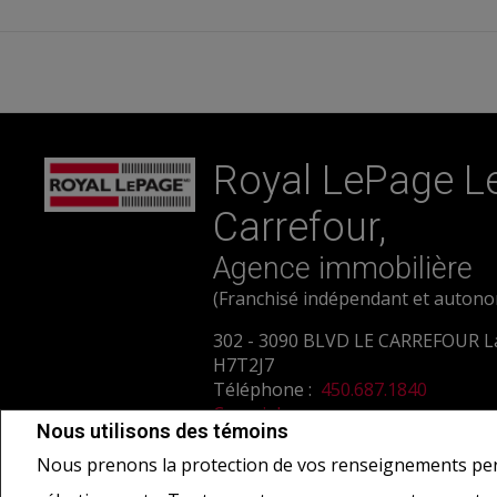
Royal LePage L
Carrefour,
Agence immobilière
(Franchisé indépendant et auton
302 - 3090 BLVD LE CARREFOUR L
H7T2J7
Téléphone :
450.687.1840
Courriel
Nous utilisons des témoins
Nous prenons la protection de vos renseignements per
Ne vise pas à solliciter les acheteurs ou vendeurs, propriétaires ou locatai