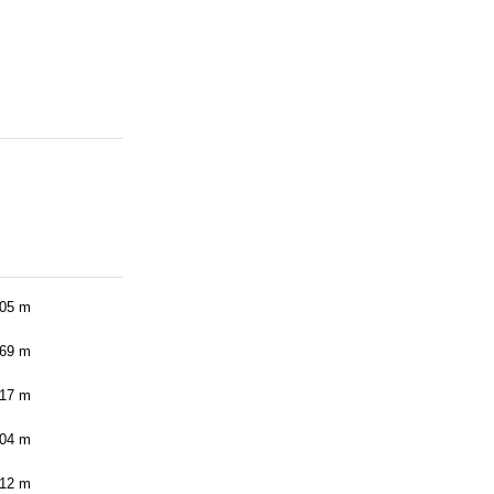
.05 m
.69 m
.17 m
.04 m
.12 m