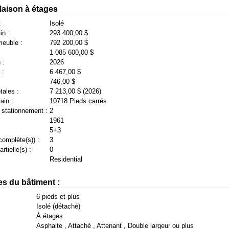
 Maison à étages
:
Isolé
in :
293 400,00 $
meuble :
792 200,00 $
1 085 600,00 $
 :
2026
 :
6 467,00 $
746,00 $
tales :
7 213,00 $ (2026)
ain :
10718 Pieds carrés
 stationnement :
2
1961
5+3
complète(s)) :
3
rtielle(s) :
0
Residential
es du bâtiment :
6 pieds et plus
Isolé (détaché)
À étages
Asphalte , Attaché , Attenant , Double largeur ou plus