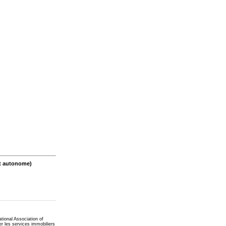
t autonome)
onal Association of
 les services immobiliers