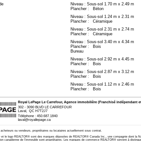
de
Niveau : Sous-sol
1.70 m x 2.49 m
Plancher : Béton
Niveau : Sous-sol
1.24 m x 2.31 m
Plancher : Céramique
Niveau : Sous-sol
2.31 m x 2.74 m
Plancher : Céramique
Niveau : Sous-sol
3.40 m x 4.34 m
Plancher : Bois
Bureau
Niveau : Sous-sol
2.92 m x 4.45 m
Plancher : Bois
Niveau : Sous-sol
2.87 m x 3.12 m
Plancher : Bois
Niveau : Sous-sol
1.12 m x 2.46 m
Plancher : Bois
Royal LePage Le Carrefour
, Agence immobilière
(Franchisé indépendant e
302 - 3090 BLVD LE CARREFOUR
Laval, QC H7T2J7
Téléphone : 450.687.1840
laval@royallepage.ca
s acheteurs ou vendeurs, propriétaires ou locataires actuellement sous contrat.
le logo REALTOR® sont des marques déposées de REALTOR® Canada Inc., une compagnie dont la Nati
on canadienne de l'immeuble sont propriétaires. Les marques de commerce REALTOR® servent à distinguer