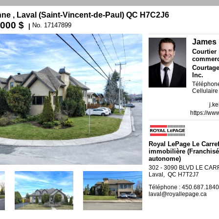
ne , Laval (Saint-Vincent-de-Paul) QC H7C2J6
 000 $
No. 17147899
|
James
Courtier
commerc
Courtag
Inc.
Téléphone
Cellulair
j.k
https://w
Royal LePage Le Carre
immobilière
(Franchisé
autonome)
302 - 3090 BLVD LE CA
Laval, QC H7T2J7
Téléphone : 450.687.184
laval@royallepage.ca