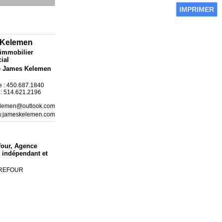
IMPRIMER
 Kelemen
 immobilier
ial
e James Kelemen
 : 450.687.1840
e : 514.621.2196
elemen@outlook.com
ww.jameskelemen.com
four
, Agence
 indépendant et
RREFOUR
0