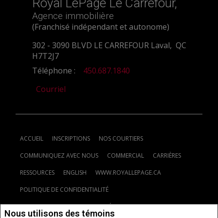
Royal LePage Le Carrefour,
Agence immobilière
(Franchisé indépendant et autonome)
302 - 3090 BLVD LE CARREFOUR Laval, QC
H7T2J7
Téléphone :
450.687.1840
Courriel
ACCUEIL
INSCRIPTIONS
NOS COURTIERS
COMMUNIQUEZ AVEC NOUS
COMMERCIAL
CARRIÈRES
RESSOURCES
ENGLISH
WWW.ROYALLEPAGE.CA
POLITIQUE DE CONFIDENTIALITÉ
CLAUSE DE NON-RESPONSABILITÉ
CONDITIONS D'UTILISATION
Nous utilisons des témoins