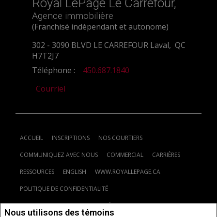
Royal LePage Le Carrefour,
Agence immobilière
(Franchisé indépendant et autonome)
302 - 3090 BLVD LE CARREFOUR Laval, QC
H7T2J7
Téléphone :
450.687.1840
Courriel
ACCUEIL
INSCRIPTIONS
NOS COURTIERS
COMMUNIQUEZ AVEC NOUS
COMMERCIAL
CARRIÈRES
RESSOURCES
ENGLISH
WWW.ROYALLEPAGE.CA
POLITIQUE DE CONFIDENTIALITÉ
CLAUSE DE NON-RESPONSABILITÉ
CONDITIONS D'UTILISATION
Nous utilisons des témoins