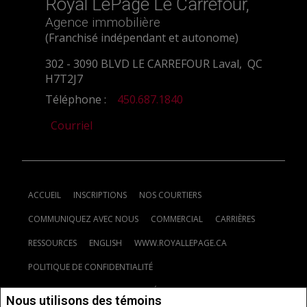
Royal LePage Le Carrefour,
Agence immobilière
(Franchisé indépendant et autonome)
302 - 3090 BLVD LE CARREFOUR Laval, QC
H7T2J7
Téléphone :
450.687.1840
Courriel
ACCUEIL
INSCRIPTIONS
NOS COURTIERS
COMMUNIQUEZ AVEC NOUS
COMMERCIAL
CARRIÈRES
RESSOURCES
ENGLISH
WWW.ROYALLEPAGE.CA
POLITIQUE DE CONFIDENTIALITÉ
CLAUSE DE NON-RESPONSABILITÉ
CONDITIONS D'UTILISATION
Nous utilisons des témoins