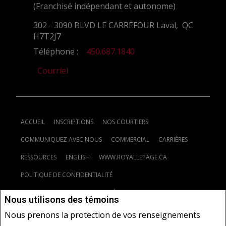
(Franchisé indépendant et autonome)
302 - 3090 BLVD LE CARREFOUR Laval, QC
H7T2J7
Téléphone :
450.687.1840
Courriel
ACCUEIL
INSCRIPTIONS
NOS COURTIERS
COMMUNIQUEZ AVEC NOUS
COMMERCIAL
CARRIÈRES
RESSOURCES
ENGLISH
WWW.ROYALLEPAGE.CA
POLITIQUE DE CONFIDENTIALITÉ
CLAUSE DE NON-RESPONSABILITÉ
CONDITIONS D'UTILISATION
Nous utilisons des témoins
Nous prenons la protection de vos renseignements
Ne vise pas à solliciter les acheteurs ou vendeurs, propriétaires ou