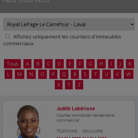
Affichez uniquement les courtiers d'immeubles
commerciaux
Tous
A
B
C
D
E
F
G
H
I
J
K
L
M
N
O
P
Q
R
S
T
U
V
W
X
Y
Z
Judith Lubérisse
Courtier immobilier résidentiel et
commercial
TÉLÉPHONE :
CELLULAIRE :