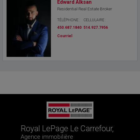
Edward Alksan
Residential Real Estate Broker
TÉLÉPHONE :
CELLULAIRE :
450.687.1840
514.927.7956
Courriel
Royal LePage Le Carrefour,
Agence immobilière