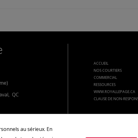
e
ACCUEIL
NOS COURTIERS
COMMERCIAL
ome)
RESSOURCES
WWW.ROYALLEPAGE.CA
aval, QC
CLAUSE DE NON-RESPONS
sonnels au sérieux. En
res actuellement sous contrat.
REALTOR®, REALTORS® et le logo REALTOR® sont de