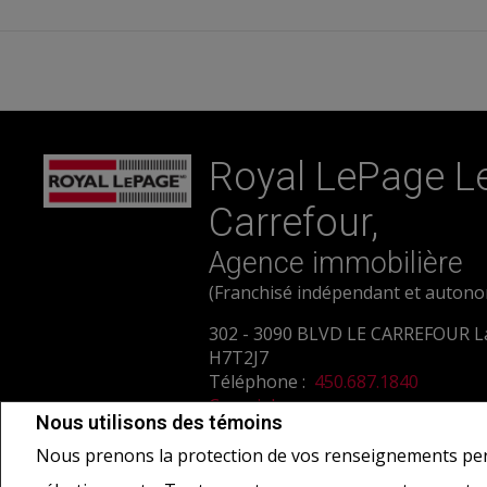
Royal LePage L
Carrefour,
Agence immobilière
(Franchisé indépendant et auton
302 - 3090 BLVD LE CARREFOUR L
H7T2J7
Téléphone :
450.687.1840
Courriel
Nous utilisons des témoins
Nous prenons la protection de vos renseignements per
Ne vise pas à solliciter les acheteurs ou vendeurs, propriétaires ou locatai